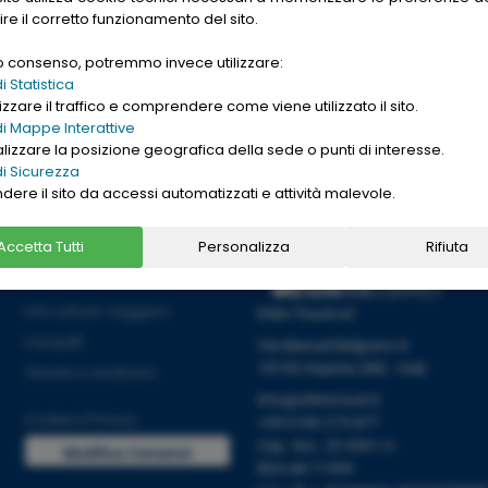
gle. Want to buy
ire il corretto funzionamento del sito.
nd cheap
replica
uo consenso, potremmo invece utilizzare:
→
Ho letto l'informativa sulla
[
PRIVACY ]
 Statistica
zzare il traffico e comprendere come viene utilizzato il sito.
i Mappe Interattive
alizzare la posizione geografica della sede o punti di interesse.
i Sicurezza
ndere il sito da accessi automatizzati e attività malevole.
Accetta Tutti
Personalizza
Rifiuta
Informazioni
Info utili per viaggiare
Etlim Travel srl
tranquilli
Via Manuel Belgrano 6
18100 Imperia (IM) - Italy
Termini e condizioni
info@etlimtravel.it
Cookies
|
Privacy
+39 0183 273 877
Cap. Soc. 25.000 I.V.
Modifica Consensi
REA IM-71999
Cookies