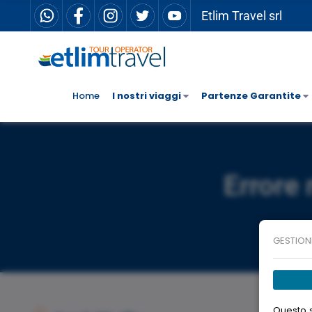
Etlim Travel srl
Home
I nostri viaggi
Partenze Garantite
Errore 
GESTION
Questo s