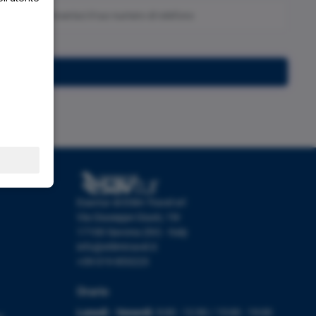
Iscriviti
Esavtur di Etlim Travel srl
Via Giuseppe Giusti, 19r
17100 Savona (SV) - Italy
info@etlimtravel.it
+39 019 853223
Orario
Lunedì - Venerdì:
9:00 - 12:30 / 15:00 - 19:00