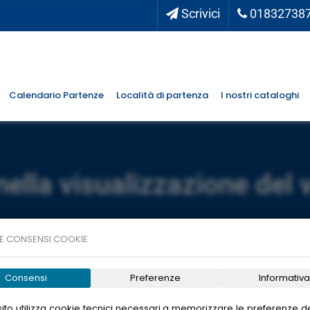
Scrivici
01832738
Calendario Partenze
Località di partenza
I nostri cataloghi
nella visualizzazione del 
E CONSENSI COOKIE
Consensi
Preferenze
Informativa
ito utilizza cookie tecnici necessari a memorizzare le preferenze de