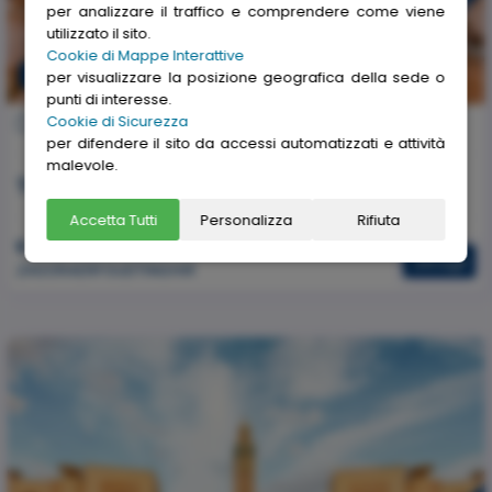
per analizzare il traffico e comprendere come viene
utilizzato il sito.
Cookie di Mappe Interattive
per visualizzare la posizione geografica della sede o
Partenze Garantite minimo 2
punti di interesse.
Cookie di Sicurezza
Ago 2026 - 8 Giorni
da 1.650 €
per difendere il sito da accessi automatizzati e attività
malevole.
TOUR DEL MAROCCO IL GRANDE SUD & KASBAH
Accetta Tutti
Personalizza
Rifiuta
MAROCCOMARRAKECH, QUARZAZATE,
Dettagli
ZAGORAERFOUDTINGHIR