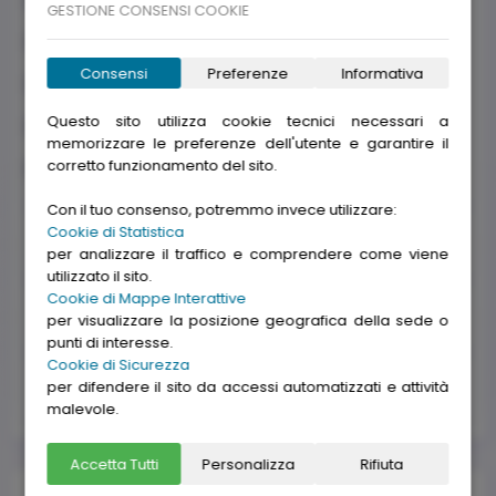
PIAZZA ARMERINA
CATANIA
GESTIONE CONSENSI COOKIE
TNA
TAORMINA
Consensi
Preferenze
Informativa
SIRACUSA
NOTO
Questo sito utilizza cookie tecnici necessari a
RAGUSA
AGRIGENTO
memorizzare le preferenze dell'utente e garantire il
corretto funzionamento del sito.
SELINUNTE ERICE
Con il tuo consenso, potremmo invece utilizzare:
Cookie di Statistica
La quota comprende / non comprende
per analizzare il traffico e comprendere come viene
utilizzato il sito.
Cookie di Mappe Interattive
Appunti di Viaggio
per visualizzare la posizione geografica della sede o
punti di interesse.
Cookie di Sicurezza
per difendere il sito da accessi automatizzati e attività
Località di Partenza
malevole.
Accetta Tutti
Personalizza
Rifiuta