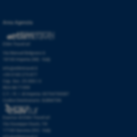
Area Agenzia
Etlim Travel srl
Via Manuel Belgrano 6
18100 Imperia (IM) - Italy
info@etlimtravel.it
+39 0183 273 877
Cap. Soc. 25.000 I.V.
REA IM-71999
C.F. / R. I. di Imperia: 00704700087
Codice Destinatario: SUBM70N
Esavtur di Etlim Travel srl
Via Giuseppe Giusti, 19r
17100 Savona (SV) - Italy
info@etlimtravel.it