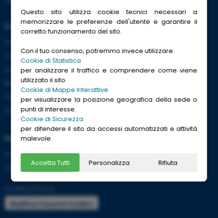
Questo sito utilizza cookie tecnici necessari a
memorizzare le preferenze dell'utente e garantire il
Link Utili
corretto funzionamento del sito.
Trenitalia
Con il tuo consenso, potremmo invece utilizzare:
ACI
Cookie di Statistica
CCISS
per analizzare il traffico e comprendere come viene
utilizzato il sito.
Meteo
Cookie di Mappe Interattive
Passaporti
per visualizzare la posizione geografica della sede o
punti di interesse.
Viaggi Sicuri
Cookie di Sicurezza
per difendere il sito da accessi automatizzati e attività
Informazioni
malevole.
Info utili per viaggiare tranquilli
Accetta Tutti
Personalizza
Rifiuta
Termini e condizioni
Cookies
|
Privacy
Modifica Consensi Cookies