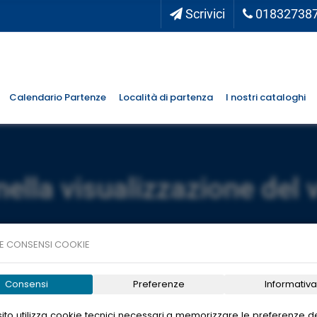
Scrivici
01832738
Calendario Partenze
Località di partenza
I nostri cataloghi
nella visualizzazione del 
E CONSENSI COOKIE
Consensi
Preferenze
Informativa
ito utilizza cookie tecnici necessari a memorizzare le preferenze de