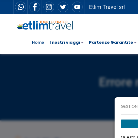
Etlim Travel srl
Home
I nostri viaggi
Partenze Garantite
Errore 
GESTION
Questo s