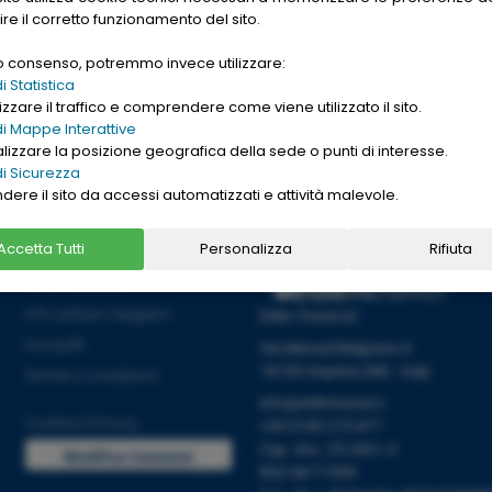
gle. Want to buy
ire il corretto funzionamento del sito.
nd cheap
replica
uo consenso, potremmo invece utilizzare:
→
Ho letto l'informativa sulla
[
PRIVACY ]
 Statistica
zzare il traffico e comprendere come viene utilizzato il sito.
i Mappe Interattive
alizzare la posizione geografica della sede o punti di interesse.
i Sicurezza
ndere il sito da accessi automatizzati e attività malevole.
Accetta Tutti
Personalizza
Rifiuta
Informazioni
Info utili per viaggiare
Etlim Travel srl
tranquilli
Via Manuel Belgrano 6
18100 Imperia (IM) - Italy
Termini e condizioni
info@etlimtravel.it
Cookies
|
Privacy
+39 0183 273 877
Cap. Soc. 25.000 I.V.
Modifica Consensi
REA IM-71999
Cookies