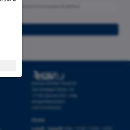
Iscriviti
Esavtur di Etlim Travel srl
Via Giuseppe Giusti, 19r
17100 Savona (SV) - Italy
info@etlimtravel.it
+39 019 853223
Orario
Lunedì - Venerdì:
9:00 - 12:30 / 15:00 - 19:00