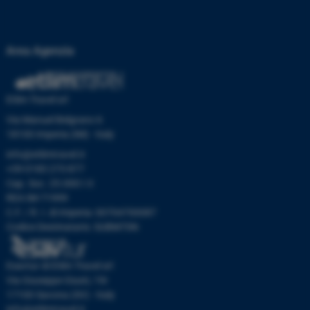
Area Agenzia
Etlim Travel srl
Via Manuel Belgrano 6
18100 Imperia (IM) - Italy
info@etlimtravel.it
+39 0183 273 877
Cap. Soc. 25.000 I.V.
REA IM-71999
C.F. / R. I. di Imperia: 00704700087
Codice Destinatario: SUBM70N
Esavtur di Etlim Travel srl
Via Giuseppe Giusti, 19r
17100 Savona (SV) - Italy
info@etlimtravel.it