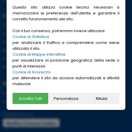
Questo sito utilizza cookie tecnici necessari a
memorizzare le preferenze dell'utente e garantire il
Link Utili
corretto funzionamento del sito.
Trenitalia
Con il tuo consenso, potremmo invece utilizzare:
ACI
Cookie di Statistica
CCISS
per analizzare il traffico e comprendere come viene
utilizzato il sito.
Meteo
Cookie di Mappe Interattive
Passaporti
per visualizzare la posizione geografica della sede o
punti di interesse.
Viaggi Sicuri
Cookie di Sicurezza
per difendere il sito da accessi automatizzati e attività
Informazioni
malevole.
Info utili per viaggiare tranquilli
Accetta Tutti
Personalizza
Rifiuta
Termini e condizioni
Cookies
|
Privacy
Modifica Consensi Cookies