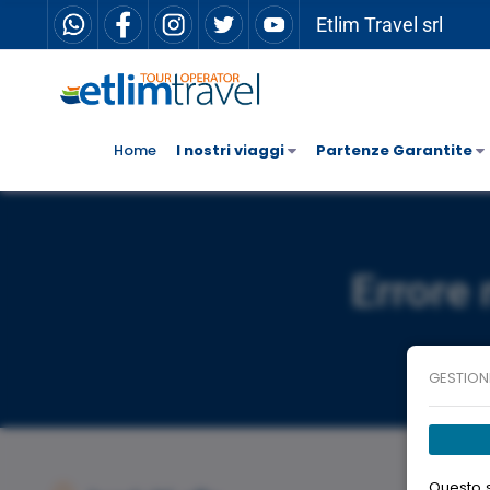
Etlim Travel srl
Home
I nostri viaggi
Partenze Garantite
Errore 
GESTION
Questo s