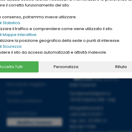
gle. Want to buy
ire il corretto funzionamento del sito.
nd cheap
replica
uo consenso, potremmo invece utilizzare:
→
Ho letto l'informativa sulla
[
PRIVACY ]
 Statistica
zzare il traffico e comprendere come viene utilizzato il sito.
i Mappe Interattive
alizzare la posizione geografica della sede o punti di interesse.
i Sicurezza
ndere il sito da accessi automatizzati e attività malevole.
Accetta Tutti
Personalizza
Rifiuta
Informazioni
Info utili per viaggiare
Etlim Travel srl
tranquilli
Via Manuel Belgrano 6
18100 Imperia (IM) - Italy
Termini e condizioni
info@etlimtravel.it
Cookies
|
Privacy
+39 0183 273 877
Cap. Soc. 25.000 I.V.
Modifica Consensi
REA IM-71999
Cookies