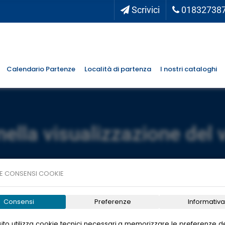
Scrivici
01832738
Calendario Partenze
Località di partenza
I nostri cataloghi
nella visualizzazione del 
E CONSENSI COOKIE
Consensi
Preferenze
Informativa
ito utilizza cookie tecnici necessari a memorizzare le preferenze de