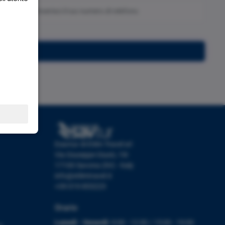
Iscriviti
Esavtur di Etlim Travel srl
Via Giuseppe Giusti, 19r
17100 Savona (SV) - Italy
info@etlimtravel.it
+39 019 853223
Orario
Lunedì - Venerdì:
9:00 - 12:30 / 15:00 - 19:00