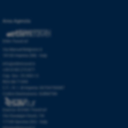
Area Agenzia
Etlim Travel srl
Via Manuel Belgrano 6
18100 Imperia (IM) - Italy
info@etlimtravel.it
+39 0183 273 877
Cap. Soc. 25.000 I.V.
REA IM-71999
C.F. / R. I. di Imperia: 00704700087
Codice Destinatario: SUBM70N
Esavtur di Etlim Travel srl
Via Giuseppe Giusti, 19r
17100 Savona (SV) - Italy
info@etlimtravel.it