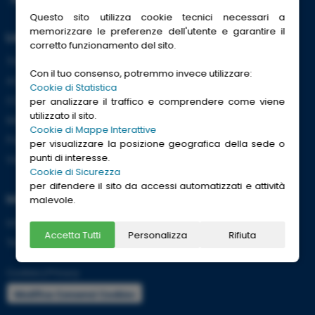
Questo sito utilizza cookie tecnici necessari a
memorizzare le preferenze dell'utente e garantire il
Link Utili
corretto funzionamento del sito.
Trenitalia
Con il tuo consenso, potremmo invece utilizzare:
ACI
Cookie di Statistica
CCISS
per analizzare il traffico e comprendere come viene
utilizzato il sito.
Meteo
Cookie di Mappe Interattive
Passaporti
per visualizzare la posizione geografica della sede o
punti di interesse.
Viaggi Sicuri
Cookie di Sicurezza
per difendere il sito da accessi automatizzati e attività
Informazioni
malevole.
Info utili per viaggiare tranquilli
Accetta Tutti
Personalizza
Rifiuta
Termini e condizioni
Cookies
|
Privacy
Modifica Consensi Cookies