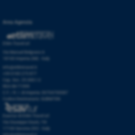
Area Agenzia
Etlim Travel srl
Via Manuel Belgrano 6
18100 Imperia (IM) - Italy
info@etlimtravel.it
+39 0183 273 877
Cap. Soc. 25.000 I.V.
REA IM-71999
C.F. / R. I. di Imperia: 00704700087
Codice Destinatario: SUBM70N
Esavtur di Etlim Travel srl
Via Giuseppe Giusti, 19r
17100 Savona (SV) - Italy
info@etlimtravel.it