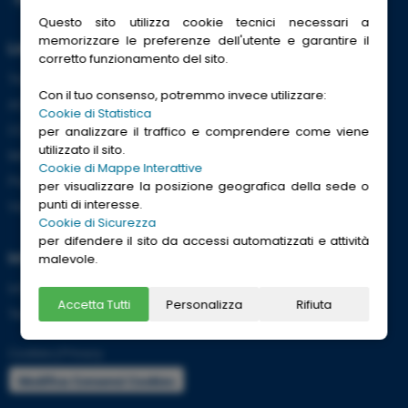
Questo sito utilizza cookie tecnici necessari a
memorizzare le preferenze dell'utente e garantire il
Link Utili
corretto funzionamento del sito.
Trenitalia
Con il tuo consenso, potremmo invece utilizzare:
ACI
Cookie di Statistica
CCISS
per analizzare il traffico e comprendere come viene
utilizzato il sito.
Meteo
Cookie di Mappe Interattive
Passaporti
per visualizzare la posizione geografica della sede o
punti di interesse.
Viaggi Sicuri
Cookie di Sicurezza
per difendere il sito da accessi automatizzati e attività
Informazioni
malevole.
Info utili per viaggiare tranquilli
Accetta Tutti
Personalizza
Rifiuta
Termini e condizioni
Cookies
|
Privacy
Modifica Consensi Cookies