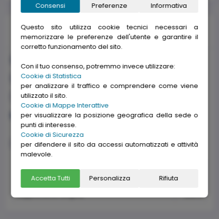
Consensi
Preferenze
Informativa
Questo sito utilizza cookie tecnici necessari a
Partenza / Hotel
memorizzare le preferenze dell'utente e garantire il
corretto funzionamento del sito.
Durata:
8 giorni
Con il tuo consenso, potremmo invece utilizzare:
Cookie di Statistica
Data Partenza:
Domenica 4 Ottobre 2026
per analizzare il traffico e comprendere come viene
utilizzato il sito.
Partenza da:
dalla Provincia di Imperia e Savona
Cookie di Mappe Interattive
per visualizzare la posizione geografica della sede o
Hotel:
punti di interesse.
pensione completa con bevande
Cookie di Sicurezza
per difendere il sito da accessi automatizzati e attività
Prezzi
malevole.
Da Ventimiglia a a Genova Pra (Linea C)
980 €
Dettaglio Punti di Carico
Accetta Tutti
Personalizza
Rifiuta
Supplemento Singola
250 €