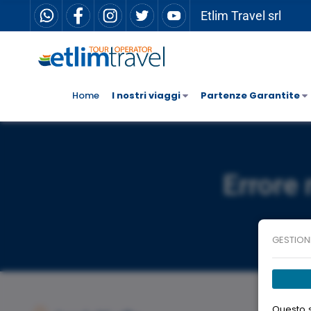
Etlim Travel srl
Home
I nostri viaggi
Partenze Garantite
Errore 
GESTION
Questo s