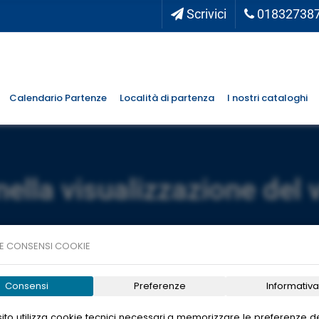
Scrivici
01832738
Calendario Partenze
Località di partenza
I nostri cataloghi
nella visualizzazione del 
E CONSENSI COOKIE
Consensi
Preferenze
Informativa
ito utilizza cookie tecnici necessari a memorizzare le preferenze de