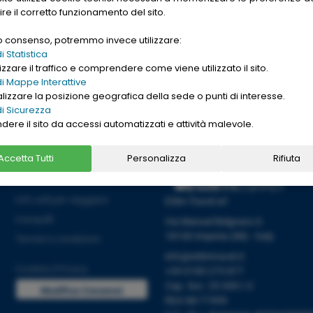
gle. Want to buy
ire il corretto funzionamento del sito.
nd cheap
replica
uo consenso, potremmo invece utilizzare:
→
Ho letto l'informativa sulla
[
PRIVACY ]
 Statistica
zzare il traffico e comprendere come viene utilizzato il sito.
i Mappe Interattive
alizzare la posizione geografica della sede o punti di interesse.
i Sicurezza
ndere il sito da accessi automatizzati e attività malevole.
Accetta Tutti
Personalizza
Rifiuta
Informazioni
Info utili per viaggiare
Etlim Travel srl
tranquilli
Via Manuel Belgrano 6
18100 Imperia (IM) - Italy
Termini e condizioni
info@etlimtravel.it
Cookies
|
Privacy
+39 0183 273 877
Cap. Soc. 25.000 I.V.
Modifica Consensi
REA IM-71999
Cookies