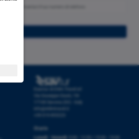
Iscriviti
Esavtur di Etlim Travel srl
Via Giuseppe Giusti, 19r
17100 Savona (SV) - Italy
info@etlimtravel.it
+39 019 853223
Orario
Lunedì - Venerdì:
9:00 - 12:30 / 15:00 - 19:00