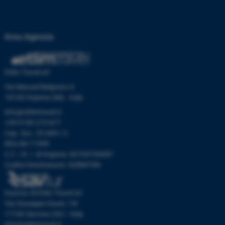
Area Agenzia
Etlim Travel srl
Via Manuel Belgrano 6
18100 Imperia (IM) - Italy
info@etlimtravel.it
+39 0183 273 877
Cap. Soc. 25.000 I.V.
REA IM-71999
C.F. / R. I. di Imperia: 00704700087
Codice Destinatario: SUBM70N
Esavtur di Etlim Travel srl
Via Giuseppe Giusti, 19r
17100 Savona (SV) - Italy
info@etlimtravel.it