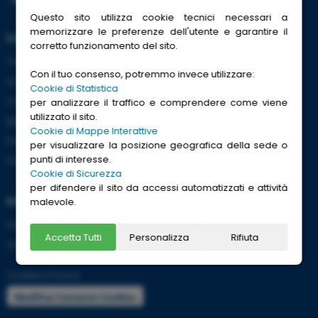
Questo sito utilizza cookie tecnici necessari a
memorizzare le preferenze dell'utente e garantire il
Link Utili
corretto funzionamento del sito.
Trenitalia
Con il tuo consenso, potremmo invece utilizzare:
ACI
Cookie di Statistica
CCISS
per analizzare il traffico e comprendere come viene
utilizzato il sito.
Meteo
Cookie di Mappe Interattive
Passaporti
per visualizzare la posizione geografica della sede o
punti di interesse.
Viaggi Sicuri
Cookie di Sicurezza
per difendere il sito da accessi automatizzati e attività
Informazioni
malevole.
Info utili per viaggiare tranquilli
Accetta Tutti
Personalizza
Rifiuta
Termini e condizioni
Cookies
|
Privacy
Modifica Consensi Cookies