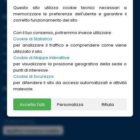
Questo sito utilizza cookie tecnici necessari a
memorizzare le preferenze dell'utente e garantire il
Link Utili
corretto funzionamento del sito.
Trenitalia
Con il tuo consenso, potremmo invece utilizzare:
ACI
Cookie di Statistica
CCISS
per analizzare il traffico e comprendere come viene
utilizzato il sito.
Meteo
Cookie di Mappe Interattive
Passaporti
per visualizzare la posizione geografica della sede o
punti di interesse.
Viaggi Sicuri
Cookie di Sicurezza
per difendere il sito da accessi automatizzati e attività
Informazioni
malevole.
Info utili per viaggiare tranquilli
Accetta Tutti
Personalizza
Rifiuta
Termini e condizioni
Cookies
|
Privacy
Modifica Consensi Cookies