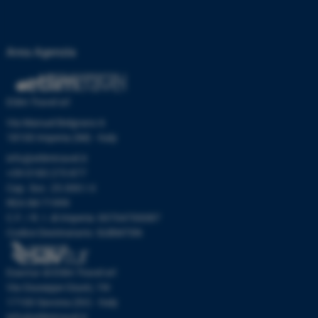
Area Agenzia
Etlim Travel srl
Via Manuel Belgrano 6
18100 Imperia (IM) - Italy
info@etlimtravel.it
+39 0183 273 877
Cap. Soc. 25.000 I.V.
REA IM-71999
C.F. / R. I. di Imperia: 00704700087
Codice Destinatario: SUBM70N
Esavtur di Etlim Travel srl
Via Giuseppe Giusti, 19r
17100 Savona (SV) - Italy
info@etlimtravel.it