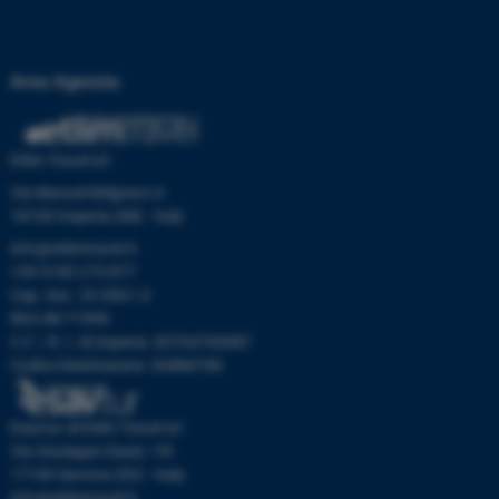
Area Agenzia
Etlim Travel srl
Via Manuel Belgrano 6
18100 Imperia (IM) - Italy
info@etlimtravel.it
+39 0183 273 877
Cap. Soc. 25.000 I.V.
REA IM-71999
C.F. / R. I. di Imperia: 00704700087
Codice Destinatario: SUBM70N
Esavtur di Etlim Travel srl
Via Giuseppe Giusti, 19r
17100 Savona (SV) - Italy
info@etlimtravel.it