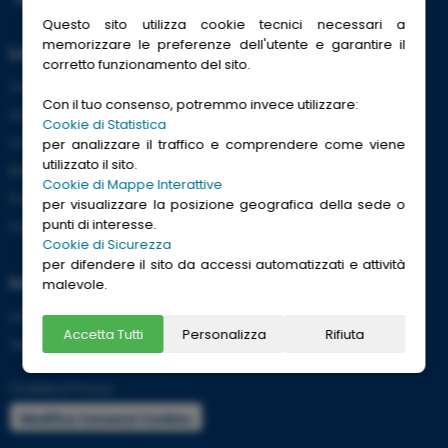
Questo sito utilizza cookie tecnici necessari a
memorizzare le preferenze dell'utente e garantire il
Link Utili
corretto funzionamento del sito.
Trenitalia
Con il tuo consenso, potremmo invece utilizzare:
ACI
Cookie di Statistica
CCISS
per analizzare il traffico e comprendere come viene
utilizzato il sito.
Meteo
Cookie di Mappe Interattive
Passaporti
per visualizzare la posizione geografica della sede o
punti di interesse.
Viaggi Sicuri
Cookie di Sicurezza
per difendere il sito da accessi automatizzati e attività
Informazioni
malevole.
Info utili per viaggiare tranquilli
Accetta Tutti
Personalizza
Rifiuta
Termini e condizioni
Cookies
|
Privacy
Modifica Consensi Cookies