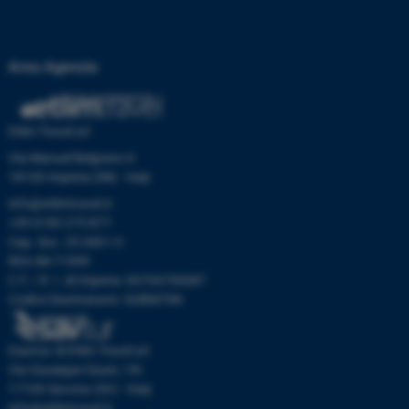
Area Agenzia
Etlim Travel srl
Via Manuel Belgrano 6
18100 Imperia (IM) - Italy
info@etlimtravel.it
+39 0183 273 877
Cap. Soc. 25.000 I.V.
REA IM-71999
C.F. / R. I. di Imperia: 00704700087
Codice Destinatario: SUBM70N
Esavtur di Etlim Travel srl
Via Giuseppe Giusti, 19r
17100 Savona (SV) - Italy
info@etlimtravel.it