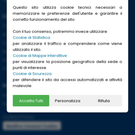
Questo sito utilizza cookie tecnici necessari a
memorizzare le preferenze dell'utente e garantire il
Link Utili
corretto funzionamento del sito.
Trenitalia
Con il tuo consenso, potremmo invece utilizzare:
ACI
Cookie di Statistica
CCISS
per analizzare il traffico e comprendere come viene
utilizzato il sito.
Meteo
Cookie di Mappe Interattive
Passaporti
per visualizzare la posizione geografica della sede o
punti di interesse.
Viaggi Sicuri
Cookie di Sicurezza
per difendere il sito da accessi automatizzati e attività
Informazioni
malevole.
Info utili per viaggiare tranquilli
Accetta Tutti
Personalizza
Rifiuta
Termini e condizioni
Cookies
|
Privacy
Modifica Consensi Cookies