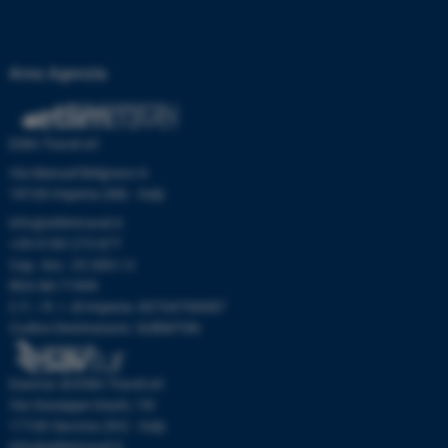
Area Agenzia
Etlim Travel srl
Via Manuel Belgrano 6
18100 Imperia (IM) - Italy
info@etlimtravel.it
+39 0183 273 877
Cap. Soc. 25.000 I.V.
REA IM-71999
C.F. / R. I. di Imperia: 00704700087
Codice Destinatario: SUBM70N
Esavtur di Etlim Travel srl
Via Giuseppe Giusti, 19r
17100 Savona (SV) - Italy
info@etlimtravel.it