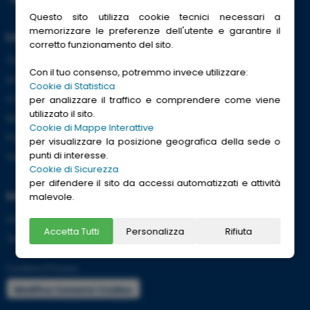
Questo sito utilizza cookie tecnici necessari a
memorizzare le preferenze dell'utente e garantire il
Link Utili
corretto funzionamento del sito.
Trenitalia
Con il tuo consenso, potremmo invece utilizzare:
ACI
Cookie di Statistica
CCISS
per analizzare il traffico e comprendere come viene
utilizzato il sito.
Meteo
Cookie di Mappe Interattive
Passaporti
per visualizzare la posizione geografica della sede o
punti di interesse.
Viaggi Sicuri
Cookie di Sicurezza
per difendere il sito da accessi automatizzati e attività
Informazioni
malevole.
Info utili per viaggiare tranquilli
Accetta Tutti
Personalizza
Rifiuta
Termini e condizioni
Cookies
|
Privacy
Modifica Consensi Cookies