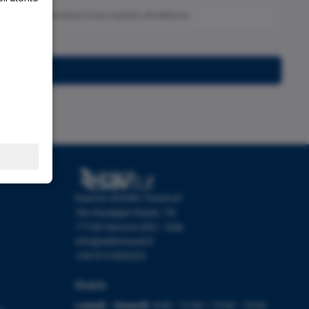
Iscriviti
Esavtur di Etlim Travel srl
Via Giuseppe Giusti, 19r
17100 Savona (SV) - Italy
info@etlimtravel.it
+39 019 853223
Orario
Lunedì - Venerdì:
9:00 - 12:30 / 15:00 - 19:00