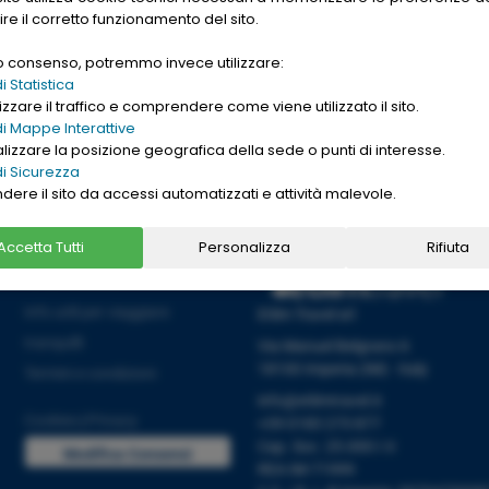
gle. Want to buy
ire il corretto funzionamento del sito.
nd cheap
replica
uo consenso, potremmo invece utilizzare:
→
Ho letto l'informativa sulla
[
PRIVACY ]
 Statistica
zzare il traffico e comprendere come viene utilizzato il sito.
i Mappe Interattive
alizzare la posizione geografica della sede o punti di interesse.
i Sicurezza
ndere il sito da accessi automatizzati e attività malevole.
Accetta Tutti
Personalizza
Rifiuta
Informazioni
Info utili per viaggiare
Etlim Travel srl
tranquilli
Via Manuel Belgrano 6
18100 Imperia (IM) - Italy
Termini e condizioni
info@etlimtravel.it
Cookies
|
Privacy
+39 0183 273 877
Cap. Soc. 25.000 I.V.
Modifica Consensi
REA IM-71999
Cookies