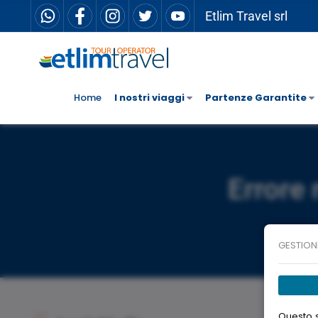
Etlim Travel srl
Home
I nostri viaggi
Partenze Garantite
Errore 
GESTION
Questo s