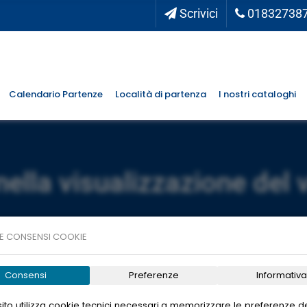
Scrivici
01832738
Calendario Partenze
Località di partenza
I nostri cataloghi
nella visualizzazione del 
E CONSENSI COOKIE
Consensi
Preferenze
Informativa
ito utilizza cookie tecnici necessari a memorizzare le preferenze de