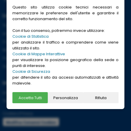
Questo sito utilizza cookie tecnici necessari a
memorizzare le preferenze dell'utente e garantire il
Link Utili
corretto funzionamento del sito.
Trenitalia
Con il tuo consenso, potremmo invece utilizzare:
ACI
Cookie di Statistica
CCISS
per analizzare il traffico e comprendere come viene
utilizzato il sito.
Meteo
Cookie di Mappe Interattive
Passaporti
per visualizzare la posizione geografica della sede o
punti di interesse.
Viaggi Sicuri
Cookie di Sicurezza
per difendere il sito da accessi automatizzati e attività
Informazioni
malevole.
Info utili per viaggiare tranquilli
Accetta Tutti
Personalizza
Rifiuta
Termini e condizioni
Cookies
|
Privacy
Modifica Consensi Cookies