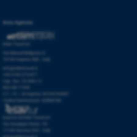
Area Agenzia
Etlim Travel srl
Via Manuel Belgrano 6
18100 Imperia (IM) - Italy
info@etlimtravel.it
+39 0183 273 877
Cap. Soc. 25.000 I.V.
REA IM-71999
C.F. / R. I. di Imperia: 00704700087
Codice Destinatario: SUBM70N
Esavtur di Etlim Travel srl
Via Giuseppe Giusti, 19r
17100 Savona (SV) - Italy
info@etlimtravel.it