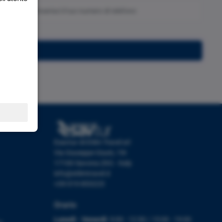
Iscriviti
Esavtur di Etlim Travel srl
Via Giuseppe Giusti, 19r
17100 Savona (SV) - Italy
info@etlimtravel.it
+39 019 853223
Orario
Lunedì - Venerdì:
9:00 - 12:30 / 15:00 - 19:00