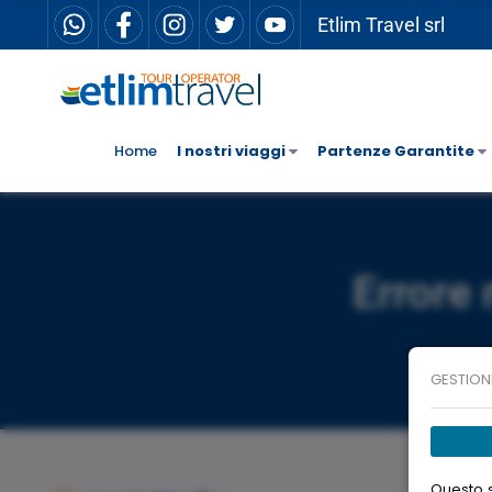
Etlim Travel srl
Home
I nostri viaggi
Partenze Garantite
Errore 
GESTION
Questo s