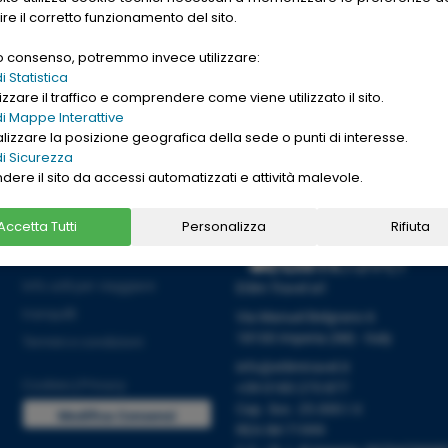
gle. Want to buy
ire il corretto funzionamento del sito.
nd cheap
replica
uo consenso, potremmo invece utilizzare:
→
Ho letto l'informativa sulla
[
PRIVACY ]
 Statistica
zzare il traffico e comprendere come viene utilizzato il sito.
i Mappe Interattive
alizzare la posizione geografica della sede o punti di interesse.
i Sicurezza
ndere il sito da accessi automatizzati e attività malevole.
Accetta Tutti
Personalizza
Rifiuta
Informazioni
Info utili per viaggiare
Etlim Travel srl
tranquilli
Via Manuel Belgrano 6
18100 Imperia (IM) - Italy
Termini e condizioni
info@etlimtravel.it
Cookies
|
Privacy
+39 0183 273 877
Cap. Soc. 25.000 I.V.
Modifica Consensi
REA IM-71999
Cookies