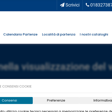
Scrivici
01832738
Calendario Partenze
Località di partenza
I nostri cataloghi
nella visualizzazione del 
E CONSENSI COOKIE
Consensi
Preferenze
Informativa
ito utilizza cookie tecnici necessari a memorizzare le preferenze de