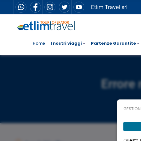
Etlim Travel srl
Home
I nostri viaggi
Partenze Garantite
Errore 
GESTION
Questo s