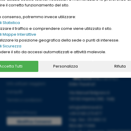
gle. Want to buy
ire il corretto funzionamento del sito.
nd cheap
replica
uo consenso, potremmo invece utilizzare:
→
Ho letto l'informativa sulla
[
PRIVACY ]
 Statistica
zzare il traffico e comprendere come viene utilizzato il sito.
i Mappe Interattive
alizzare la posizione geografica della sede o punti di interesse.
i Sicurezza
ndere il sito da accessi automatizzati e attività malevole.
Accetta Tutti
Personalizza
Rifiuta
Informazioni
Info utili per viaggiare
Etlim Travel srl
tranquilli
Via Manuel Belgrano 6
18100 Imperia (IM) - Italy
Termini e condizioni
info@etlimtravel.it
Cookies
|
Privacy
+39 0183 273 877
Cap. Soc. 25.000 I.V.
Modifica Consensi
REA IM-71999
Cookies