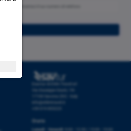
Iscriviti
Esavtur di Etlim Travel srl
Via Giuseppe Giusti, 19r
17100 Savona (SV) - Italy
info@etlimtravel.it
+39 019 853223
Orario
Lunedì - Venerdì:
9:00 - 12:30 / 15:00 - 19:00