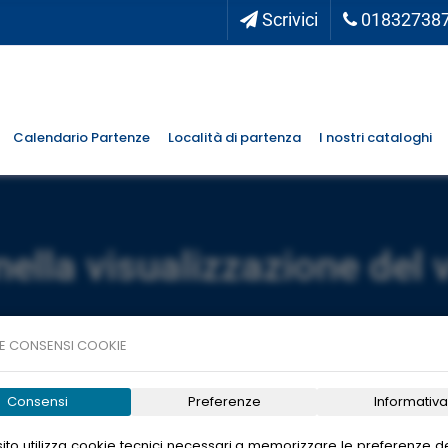
Scrivici
01832738
Calendario Partenze
Località di partenza
I nostri cataloghi
nella visualizzazione del 
E CONSENSI COOKIE
Consensi
Preferenze
Informativa
ito utilizza cookie tecnici necessari a memorizzare le preferenze de