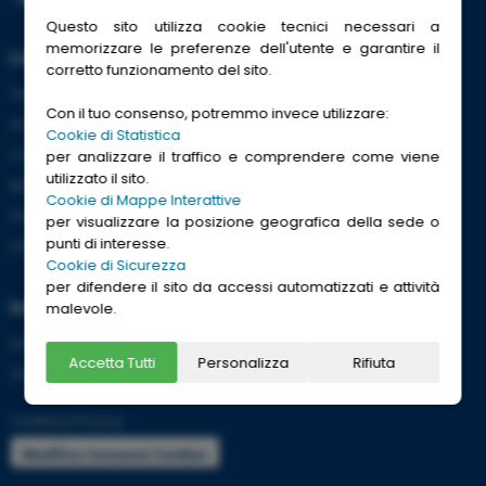
Questo sito utilizza cookie tecnici necessari a
memorizzare le preferenze dell'utente e garantire il
Link Utili
corretto funzionamento del sito.
Trenitalia
Con il tuo consenso, potremmo invece utilizzare:
ACI
Cookie di Statistica
CCISS
per analizzare il traffico e comprendere come viene
utilizzato il sito.
Meteo
Cookie di Mappe Interattive
Passaporti
per visualizzare la posizione geografica della sede o
punti di interesse.
Viaggi Sicuri
Cookie di Sicurezza
per difendere il sito da accessi automatizzati e attività
Informazioni
malevole.
Info utili per viaggiare tranquilli
Accetta Tutti
Personalizza
Rifiuta
Termini e condizioni
Cookies
|
Privacy
Modifica Consensi Cookies