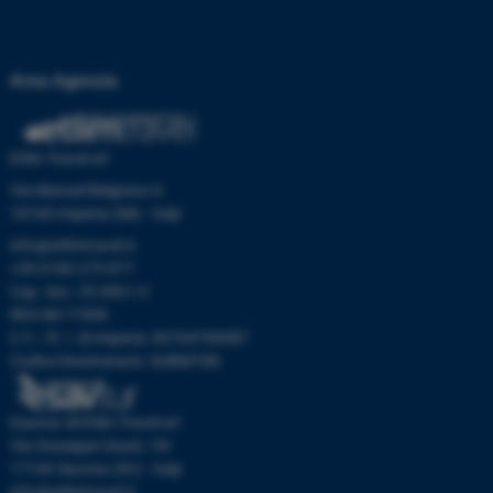
Area Agenzia
Etlim Travel srl
Via Manuel Belgrano 6
18100 Imperia (IM) - Italy
info@etlimtravel.it
+39 0183 273 877
Cap. Soc. 25.000 I.V.
REA IM-71999
C.F. / R. I. di Imperia: 00704700087
Codice Destinatario: SUBM70N
Esavtur di Etlim Travel srl
Via Giuseppe Giusti, 19r
17100 Savona (SV) - Italy
info@etlimtravel.it