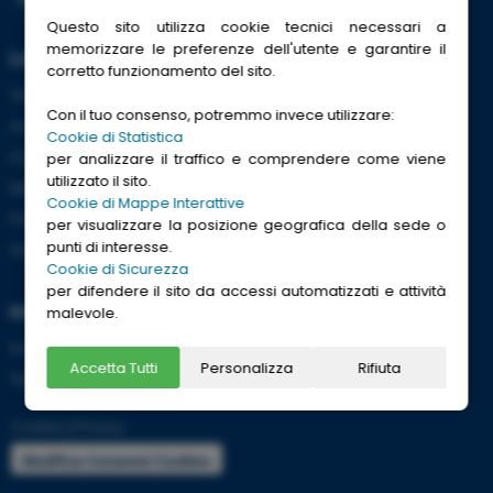
Questo sito utilizza cookie tecnici necessari a
memorizzare le preferenze dell'utente e garantire il
Link Utili
corretto funzionamento del sito.
Trenitalia
Con il tuo consenso, potremmo invece utilizzare:
ACI
Cookie di Statistica
CCISS
per analizzare il traffico e comprendere come viene
utilizzato il sito.
Meteo
Cookie di Mappe Interattive
Passaporti
per visualizzare la posizione geografica della sede o
punti di interesse.
Viaggi Sicuri
Cookie di Sicurezza
per difendere il sito da accessi automatizzati e attività
Informazioni
malevole.
Info utili per viaggiare tranquilli
Accetta Tutti
Personalizza
Rifiuta
Termini e condizioni
Cookies
|
Privacy
Modifica Consensi Cookies