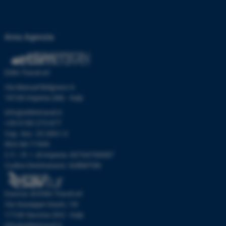
Area Agenzia
Etlim Travel srl
Via Manuel Belgrano 6
18100 Imperia (IM) - Italy
info@etlimtravel.it
+39 0183 273 877
Cap. Soc. 25.000 I.V.
REA IM-71999
C.F. / R. I. di Imperia: 00704700087
Codice Destinatario: SUBM70N
Esavtur di Etlim Travel srl
Via Giuseppe Giusti, 19r
17100 Savona (SV) - Italy
info@etlimtravel.it