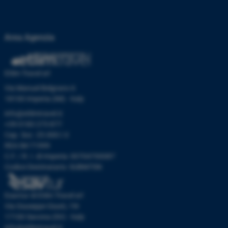
Area Agenzia
Etlim Travel srl
Via Manuel Belgrano 6
18100 Imperia (IM) - Italy
info@etlimtravel.it
+39 0183 273 877
Cap. Soc. 25.000 I.V.
REA IM-71999
C.F. / R. I. di Imperia: 00704700087
Codice Destinatario: SUBM70N
Esavtur di Etlim Travel srl
Via Giuseppe Giusti, 19r
17100 Savona (SV) - Italy
info@etlimtravel.it