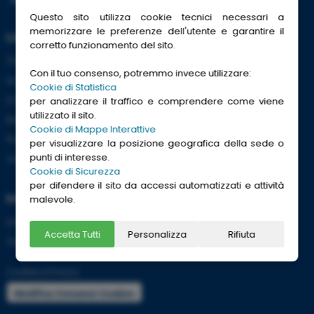
Questo sito utilizza cookie tecnici necessari a
memorizzare le preferenze dell'utente e garantire il
Link Utili
corretto funzionamento del sito.
Trenitalia
Con il tuo consenso, potremmo invece utilizzare:
ACI
Cookie di Statistica
CCISS
per analizzare il traffico e comprendere come viene
utilizzato il sito.
Meteo
Cookie di Mappe Interattive
Passaporti
per visualizzare la posizione geografica della sede o
punti di interesse.
Viaggi Sicuri
Cookie di Sicurezza
per difendere il sito da accessi automatizzati e attività
Informazioni
malevole.
Info utili per viaggiare tranquilli
Accetta Tutti
Personalizza
Rifiuta
Termini e condizioni
Cookies
|
Privacy
Modifica Consensi Cookies