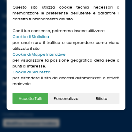
Questo sito utilizza cookie tecnici necessari a
memorizzare le preferenze dell'utente e garantire il
Link Utili
corretto funzionamento del sito.
Trenitalia
Con il tuo consenso, potremmo invece utilizzare:
ACI
Cookie di Statistica
CCISS
per analizzare il traffico e comprendere come viene
utilizzato il sito.
Meteo
Cookie di Mappe Interattive
Passaporti
per visualizzare la posizione geografica della sede o
punti di interesse.
Viaggi Sicuri
Cookie di Sicurezza
per difendere il sito da accessi automatizzati e attività
Informazioni
malevole.
Info utili per viaggiare tranquilli
Accetta Tutti
Personalizza
Rifiuta
Termini e condizioni
Cookies
|
Privacy
Modifica Consensi Cookies