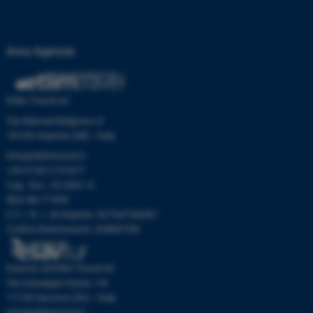
Area Agenzia
Etlim Travel srl
Via Manuel Belgrano 6
18100 Imperia (IM) - Italy
info@etlimtravel.it
+39 0183 273 877
Cap. Soc. 25.000 I.V.
REA IM-71999
C.F. / R. I. di Imperia: 00704700087
Codice Destinatario: SUBM70N
Esavtur di Etlim Travel srl
Via Giuseppe Giusti, 19r
17100 Savona (SV) - Italy
info@etlimtravel.it