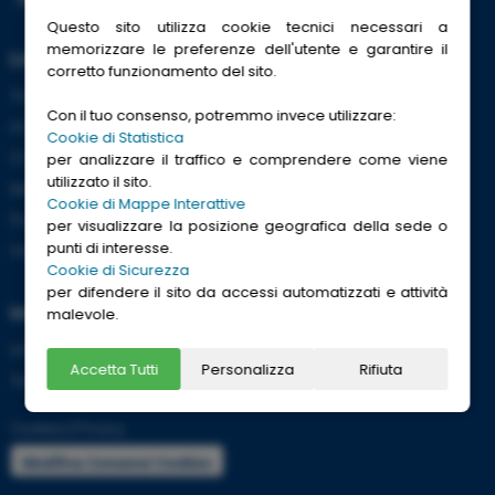
Questo sito utilizza cookie tecnici necessari a
memorizzare le preferenze dell'utente e garantire il
Link Utili
corretto funzionamento del sito.
Trenitalia
Con il tuo consenso, potremmo invece utilizzare:
ACI
Cookie di Statistica
CCISS
per analizzare il traffico e comprendere come viene
utilizzato il sito.
Meteo
Cookie di Mappe Interattive
Passaporti
per visualizzare la posizione geografica della sede o
punti di interesse.
Viaggi Sicuri
Cookie di Sicurezza
per difendere il sito da accessi automatizzati e attività
Informazioni
malevole.
Info utili per viaggiare tranquilli
Accetta Tutti
Personalizza
Rifiuta
Termini e condizioni
Cookies
|
Privacy
Modifica Consensi Cookies