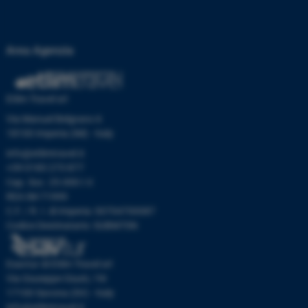
Area Agenzia
Etlim Travel srl
Via Manuel Belgrano 6
18100 Imperia (IM) - Italy
info@etlimtravel.it
+39 0183 273 877
Cap. Soc. 25.000 I.V.
REA IM-71999
C.F. / R. I. di Imperia: 00704700087
Codice Destinatario: SUBM70N
Esavtur di Etlim Travel srl
Via Giuseppe Giusti, 19r
17100 Savona (SV) - Italy
info@etlimtravel.it