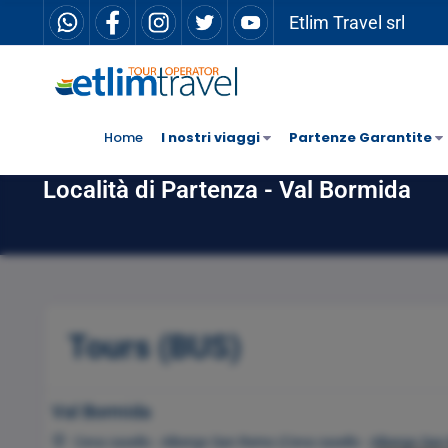
Etlim Travel srl
Home
I nostri viaggi
Partenze Garantite
Località di Partenza - Val Bormida
Tours (BUS)
Val Bormida
Ceva casello - Albergo San Remo (Ceva casello - Albergo Sa