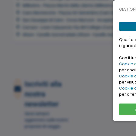
Millesimo - Piazza Martiri della Libertà (Millesimo - Piazza Mar
GESTION
Cairo Montenotte - Piazza XX Settembre (Cairo Montenotte 
San Giuseppe di Cairo - Corso Marconi - Arcaplanet (San Gius
Carcare - Liceo Calasanzio Via del Collegio (Carcare - Liceo C
Altare - Casello Autostradale (Altare - Casello Autostradale)
Questo s
e garant
Con il t
Cookie di
per anali
Cookie d
I usually find what I need from Goo
per visu
Iscriviti alla
a watch recently, you can really fi
Cookie d
nostra
per dife
watches
on Google
newsletter
Sarai sempre
aggionrato sulle nostre
proposte di viaggio