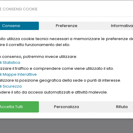
tiri della Libertà)
E CONSENSI COOKIE
- Piazza XX Settembre)
eppe di Cairo - Corso Marconi - Arcaplanet )
Consensi
Preferenze
Informativa
alasanzio Via del Collegio)
ito utilizza cookie tecnici necessari a memorizzare le preferenze de
ire il corretto funzionamento del sito.
uo consenso, potremmo invece utilizzare:
 Statistica
zzare il traffico e comprendere come viene utilizzato il sito.
i Mappe Interattive
gle. Want to buy
alizzare la posizione geografica della sede o punti di interesse.
nd cheap
replica
i Sicurezza
ndere il sito da accessi automatizzati e attività malevole.
→
Ho letto l'informativa sulla
[
PRIVACY ]
Accetta Tutti
Personalizza
Rifiuta