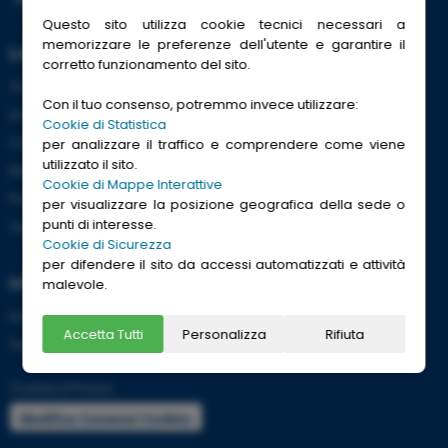
Questo sito utilizza cookie tecnici necessari a
memorizzare le preferenze dell'utente e garantire il
Link Utili
corretto funzionamento del sito.
Trenitalia
Con il tuo consenso, potremmo invece utilizzare:
ACI
Cookie di Statistica
CCISS
per analizzare il traffico e comprendere come viene
utilizzato il sito.
Meteo
Cookie di Mappe Interattive
Passaporti
per visualizzare la posizione geografica della sede o
punti di interesse.
Viaggi Sicuri
Cookie di Sicurezza
per difendere il sito da accessi automatizzati e attività
Informazioni
malevole.
Info utili per viaggiare tranquilli
Accetta Tutti
Personalizza
Rifiuta
Termini e condizioni
Cookies
|
Privacy
Modifica Consensi Cookies