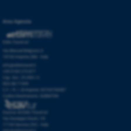
Area Agenzia
Etlim Travel srl
Via Manuel Belgrano 6
18100 Imperia (IM) - Italy
info@etlimtravel.it
+39 0183 273 877
Cap. Soc. 25.000 I.V.
REA IM-71999
C.F. / R. I. di Imperia: 00704700087
Codice Destinatario: SUBM70N
Esavtur di Etlim Travel srl
Via Giuseppe Giusti, 19r
17100 Savona (SV) - Italy
info@etlimtravel.it