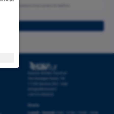
Iscriviti
Esavtur di Etlim Travel srl
Via Giuseppe Giusti, 19r
17100 Savona (SV) - Italy
info@etlimtravel.it
+39 019 853223
Orario
Lunedì - Venerdì:
9:00 - 12:30 / 15:00 - 19:00