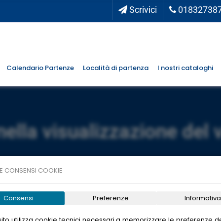
Scrivici
01832738
Calendario Partenze
Località di partenza
I nostri cataloghi
nella visualizzazione del 
E CONSENSI COOKIE
Consensi
Preferenze
Informativa
ito utilizza cookie tecnici necessari a memorizzare le preferenze de