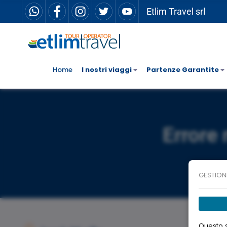
Etlim Travel srl
Home
I nostri viaggi
Partenze Garantite
Errore 
GESTION
Questo s