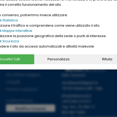
gle. Want to buy
ire il corretto funzionamento del sito.
nd cheap
replica
uo consenso, potremmo invece utilizzare:
→
Ho letto l'informativa sulla
[
PRIVACY ]
 Statistica
zzare il traffico e comprendere come viene utilizzato il sito.
i Mappe Interattive
alizzare la posizione geografica della sede o punti di interesse.
i Sicurezza
ndere il sito da accessi automatizzati e attività malevole.
Accetta Tutti
Personalizza
Rifiuta
Informazioni
Info utili per viaggiare
Etlim Travel srl
tranquilli
Via Manuel Belgrano 6
18100 Imperia (IM) - Italy
Termini e condizioni
info@etlimtravel.it
Cookies
|
Privacy
+39 0183 273 877
Cap. Soc. 25.000 I.V.
Modifica Consensi
REA IM-71999
Cookies